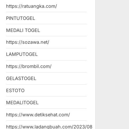
https://ratuangka.com/
PINTUTOGEL
MEDALI TOGEL
https://sozawa.net/
LAMPUTOGEL
https://brombil.com/
GELASTOGEL
ESTOTO
MEDALITOGEL
https://www.detiksehat.com/
https://www.ladangbuah.com/2023/08