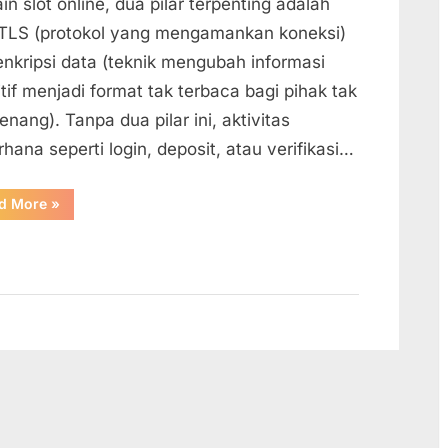
n slot online, dua pilar terpenting adalah
Enkripsi
TLS (protokol yang mengamankan koneksi)
Data
enkripsi data (teknik mengubah informasi
Pemain
tif menjadi format tak terbaca bagi pihak tak
nang). Tanpa dua pilar ini, aktivitas
hana seperti login, deposit, atau verifikasi…
“Keamanan
d More
»
Situs
Slot:
SSL
dan
Enkripsi
Data
Pemain”