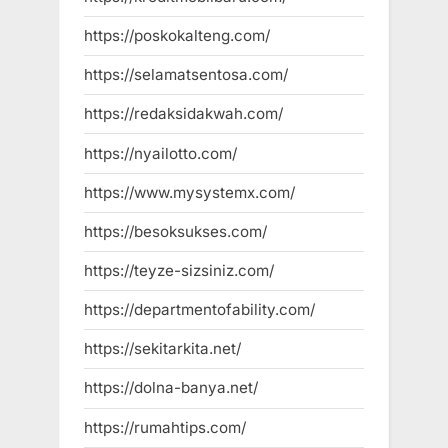
https://poskokalteng.com/
https://selamatsentosa.com/
https://redaksidakwah.com/
https://nyailotto.com/
https://www.mysystemx.com/
https://besoksukses.com/
https://teyze-sizsiniz.com/
https://departmentofability.com/
https://sekitarkita.net/
https://dolna-banya.net/
https://rumahtips.com/