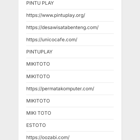
PINTU PLAY
https://www.pintuplay.org/
https://desawisatabenteng.com/
https://unicocafe.com/
PINTUPLAY
MIKITOTO
MIKITOTO
https://permatakomputer.com/
MIKITOTO
MIKI TOTO
ESTOTO
https://oozabi.com/