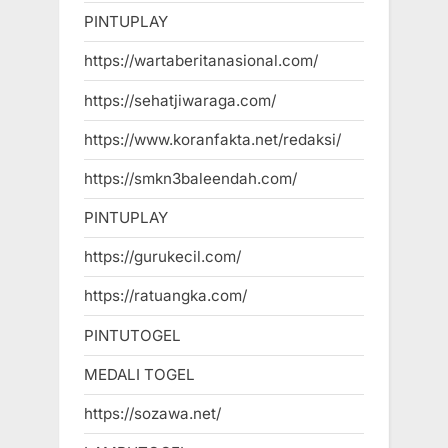
PINTUPLAY
https://wartaberitanasional.com/
https://sehatjiwaraga.com/
https://www.koranfakta.net/redaksi/
https://smkn3baleendah.com/
PINTUPLAY
https://gurukecil.com/
https://ratuangka.com/
PINTUTOGEL
MEDALI TOGEL
https://sozawa.net/