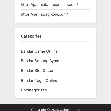
https://jalanjalanindonesia.com/
https://senjapagikopi.com/
Categories
Bandar Ceme Online
Bandar Sabung Ayam
Bandar Slot Gacor
Bandar Togel Online
Uncategorized
Copyright © 2026 Gabatin.com.