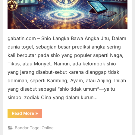
gabatin.com – Shio Langka Bawa Angka Jitu, Dalam
dunia togel, sebagian besar prediksi angka sering
kali berputar pada shio yang populer seperti Naga,
Tikus, atau Monyet. Namun, ada kelompok shio
yang jarang disebut-sebut karena dianggap tidak
dominan, seperti Kambing, Ayam, atau Anjing. Inilah
yang disebut sebagai “shio tidak umum”—yaitu
simbol zodiak Cina yang dalam kurun…
“Shio
Read More
»
Langka
Bawa
Angka
Bandar Togel Online
Jitu”