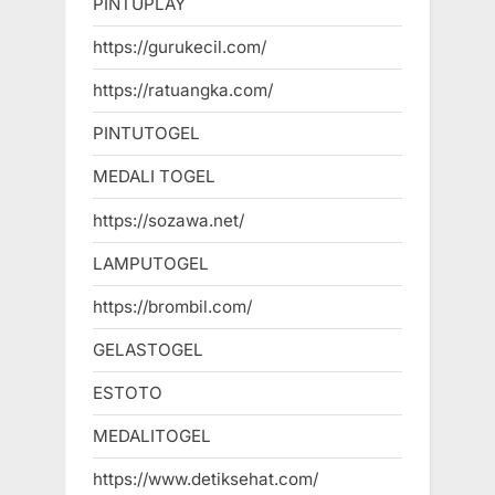
PINTUPLAY
https://gurukecil.com/
https://ratuangka.com/
PINTUTOGEL
MEDALI TOGEL
https://sozawa.net/
LAMPUTOGEL
https://brombil.com/
GELASTOGEL
ESTOTO
MEDALITOGEL
https://www.detiksehat.com/