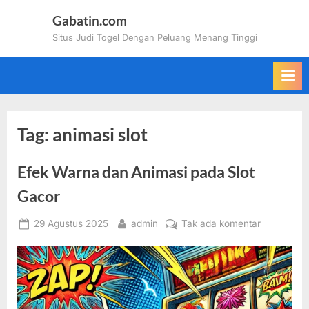
Skip
Gabatin.com
to
Situs Judi Togel Dengan Peluang Menang Tinggi
content
Tag:
animasi slot
Efek Warna dan Animasi pada Slot
Gacor
Posted
By
pada
29 Agustus 2025
admin
Tak ada komentar
on
Efek
Warna
dan
Animasi
pada