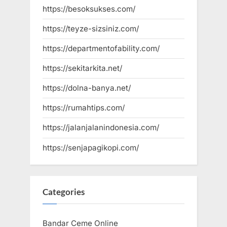
https://besoksukses.com/
https://teyze-sizsiniz.com/
https://departmentofability.com/
https://sekitarkita.net/
https://dolna-banya.net/
https://rumahtips.com/
https://jalanjalanindonesia.com/
https://senjapagikopi.com/
Categories
Bandar Ceme Online