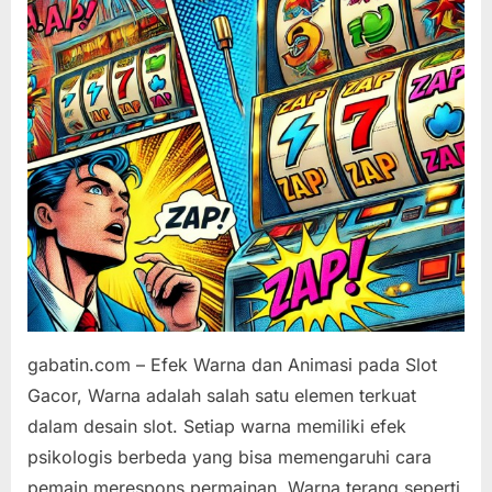
Slot
Gacor
gabatin.com – Efek Warna dan Animasi pada Slot
Gacor, Warna adalah salah satu elemen terkuat
dalam desain slot. Setiap warna memiliki efek
psikologis berbeda yang bisa memengaruhi cara
pemain merespons permainan. Warna terang seperti