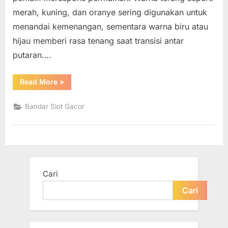
merah, kuning, dan oranye sering digunakan untuk
menandai kemenangan, sementara warna biru atau
hijau memberi rasa tenang saat transisi antar
putaran….
“Efek
Read More
»
Warna
dan
Animasi
Bandar Slot Gacor
pada
Slot
Gacor”
Cari
Cari