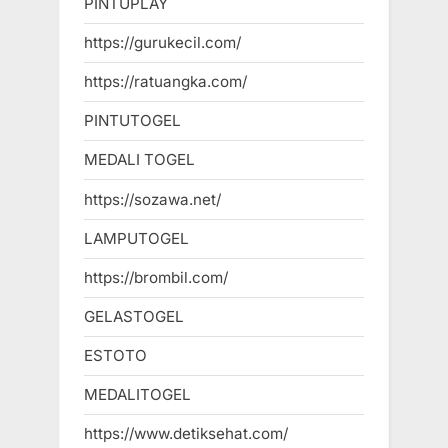
PINTUPLAY
https://gurukecil.com/
https://ratuangka.com/
PINTUTOGEL
MEDALI TOGEL
https://sozawa.net/
LAMPUTOGEL
https://brombil.com/
GELASTOGEL
ESTOTO
MEDALITOGEL
https://www.detiksehat.com/