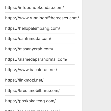
https://infopondokdadap.com/
https://www.runningoffthereeses.com/
https://hellopalembang.com/
https://santrimuda.com/
https://masanyerah.com/
https://alamedaparanormal.com/
https://www.bacaterus.net/
https://linkmozi.net/
https://kreditmobilbaru.com/
https://poskokalteng.com/