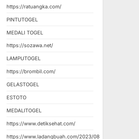
https://ratuangka.com/
PINTUTOGEL
MEDALI TOGEL
https://sozawa.net/
LAMPUTOGEL
https://brombil.com/
GELASTOGEL
ESTOTO
MEDALITOGEL
https://www.detiksehat.com/
https://www.ladangbuah.com/2023/08