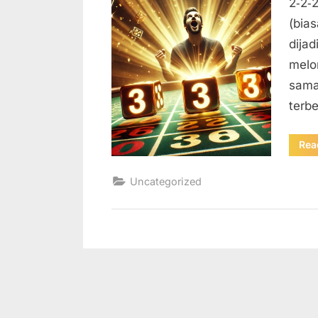
2‑2‑2
(bias
dija
melo
sama
terb
Rea
Uncategorized