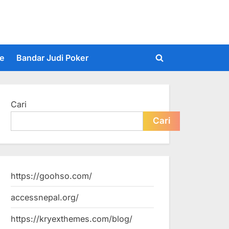
ne
Bandar Judi Poker
Toggle
search
form
Cari
Cari
https://goohso.com/
accessnepal.org/
https://kryexthemes.com/blog/