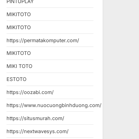
PINTUPLAY
MIKITOTO
MIKITOTO
https://permatakomputer.com/
MIKITOTO
MIKI TOTO
ESTOTO
https://oozabi.com/
https://www.nuocuongbinhduong.com/
https://situsmurah.com/
https://nextwavesys.com/