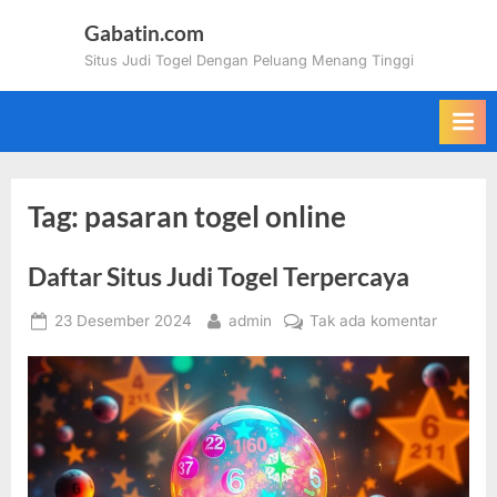
Skip
Gabatin.com
to
Situs Judi Togel Dengan Peluang Menang Tinggi
content
Tag:
pasaran togel online
Daftar Situs Judi Togel Terpercaya
Posted
By
pada
23 Desember 2024
admin
Tak ada komentar
on
Daftar
Situs
Judi
Togel
Terperc