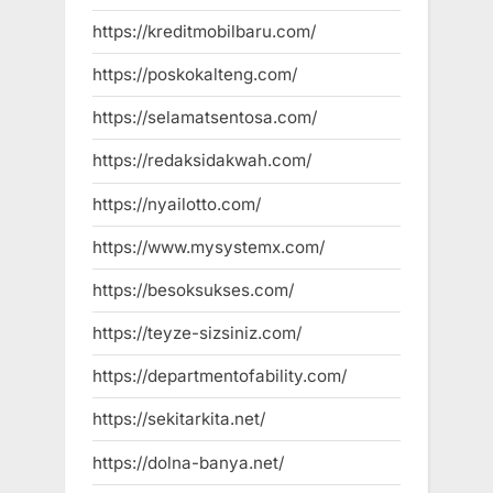
https://kreditmobilbaru.com/
https://poskokalteng.com/
https://selamatsentosa.com/
https://redaksidakwah.com/
https://nyailotto.com/
https://www.mysystemx.com/
https://besoksukses.com/
https://teyze-sizsiniz.com/
https://departmentofability.com/
https://sekitarkita.net/
https://dolna-banya.net/