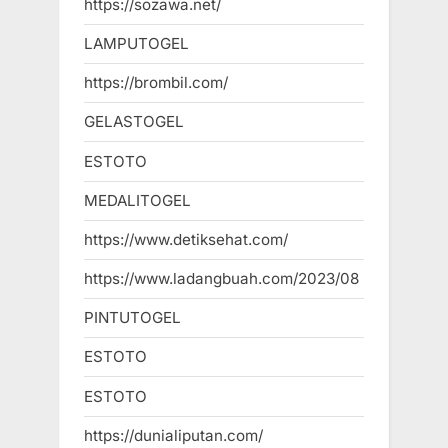
https://sozawa.net/
LAMPUTOGEL
https://brombil.com/
GELASTOGEL
ESTOTO
MEDALITOGEL
https://www.detiksehat.com/
https://www.ladangbuah.com/2023/08
PINTUTOGEL
ESTOTO
ESTOTO
https://dunialiputan.com/