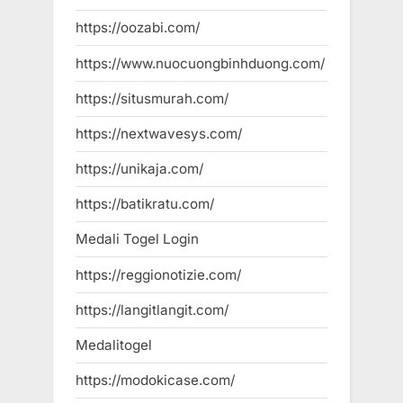
https://oozabi.com/
https://www.nuocuongbinhduong.com/
https://situsmurah.com/
https://nextwavesys.com/
https://unikaja.com/
https://batikratu.com/
Medali Togel Login
https://reggionotizie.com/
https://langitlangit.com/
Medalitogel
https://modokicase.com/