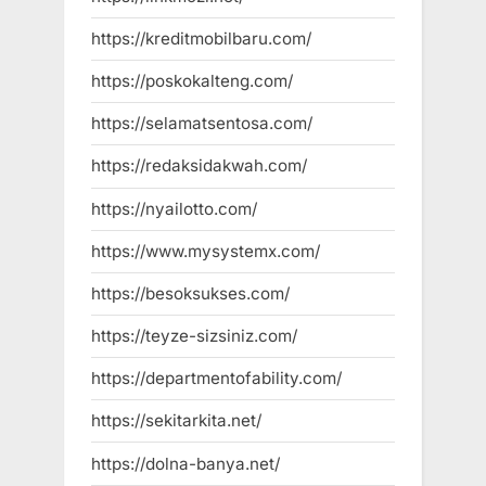
https://kreditmobilbaru.com/
https://poskokalteng.com/
https://selamatsentosa.com/
https://redaksidakwah.com/
https://nyailotto.com/
https://www.mysystemx.com/
https://besoksukses.com/
https://teyze-sizsiniz.com/
https://departmentofability.com/
https://sekitarkita.net/
https://dolna-banya.net/