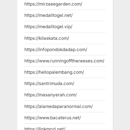
https://mirzaeegarden.com/
https://medalitogel.net/
https://medalitogel.vip/
https://kilaskata.com/
https://infopondokdadap.com/
https://www.runningoffthereeses.com/
https://hellopalembang.com/
https://santrimuda.com/
https://masanyerah.com/
https://alamedaparanormal.com/
https://www.bacaterus.net/
https://linkmozi.net/