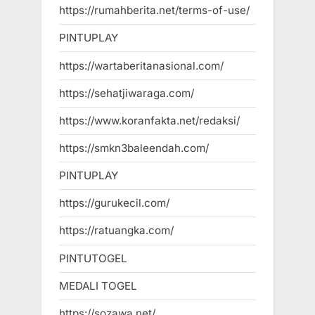
https://rumahberita.net/terms-of-use/
PINTUPLAY
https://wartaberitanasional.com/
https://sehatjiwaraga.com/
https://www.koranfakta.net/redaksi/
https://smkn3baleendah.com/
PINTUPLAY
https://gurukecil.com/
https://ratuangka.com/
PINTUTOGEL
MEDALI TOGEL
https://sozawa.net/