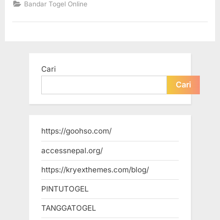
Togel
Bandar Togel Online
Terpercaya”
Cari
Cari
https://goohso.com/
accessnepal.org/
https://kryexthemes.com/blog/
PINTUTOGEL
TANGGATOGEL