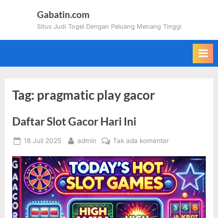
Skip
Gabatin.com
to
Situs Judi Togel Dengan Peluang Menang Tinggi
content
Tag:
pragmatic play gacor
Daftar Slot Gacor Hari Ini
Posted
By
pada
18 Juli 2025
admin
Tak ada komentar
on
Daftar
Slot
Gacor
Hari
Ini