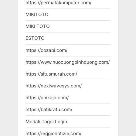
https://permatakomputer.com/
MIKITOTO
MIKI TOTO
ESTOTO
https://oozabi.com/
https://www.nuocuongbinhduong.com/
https://situsmurah.com/
https://nextwavesys.com/
https://unikaja.com/
https://batikratu.com/
Medali Togel Login
https://reggionotizie.com/