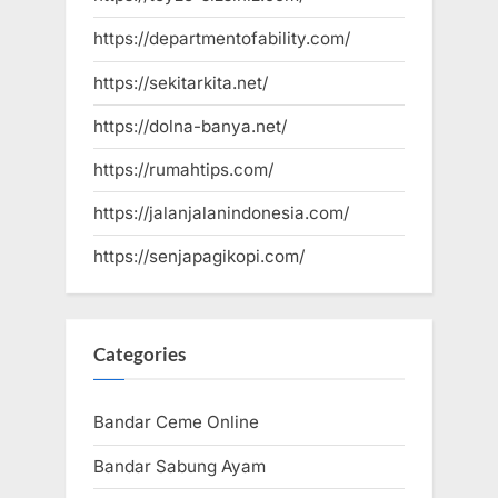
https://departmentofability.com/
https://sekitarkita.net/
https://dolna-banya.net/
https://rumahtips.com/
https://jalanjalanindonesia.com/
https://senjapagikopi.com/
Categories
Bandar Ceme Online
Bandar Sabung Ayam