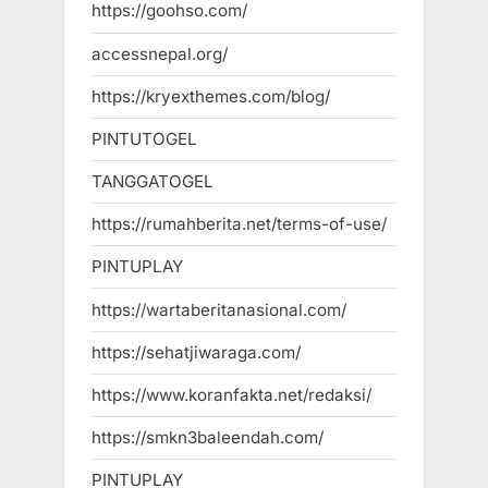
https://goohso.com/
accessnepal.org/
https://kryexthemes.com/blog/
PINTUTOGEL
TANGGATOGEL
https://rumahberita.net/terms-of-use/
PINTUPLAY
https://wartaberitanasional.com/
https://sehatjiwaraga.com/
https://www.koranfakta.net/redaksi/
https://smkn3baleendah.com/
PINTUPLAY