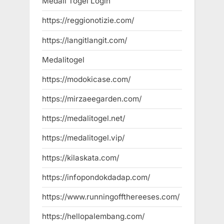
Medali Togel Login
https://reggionotizie.com/
https://langitlangit.com/
Medalitogel
https://modokicase.com/
https://mirzaeegarden.com/
https://medalitogel.net/
https://medalitogel.vip/
https://kilaskata.com/
https://infopondokdadap.com/
https://www.runningoffthereeses.com/
https://hellopalembang.com/