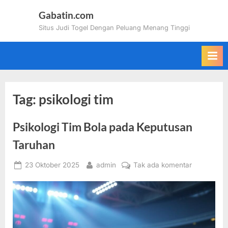
Skip
Gabatin.com
to
Situs Judi Togel Dengan Peluang Menang Tinggi
content
Tag:
psikologi tim
Psikologi Tim Bola pada Keputusan
Taruhan
Posted
By
pada
23 Oktober 2025
admin
Tak ada komentar
on
Psikologi
Tim
Bola
pada
Keputusan