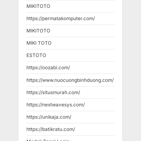
MIKITOTO
https://permatakomputer.com/
MIKITOTO
MIKI TOTO
ESTOTO
https://oozabi.com/
https://www.nuocuongbinhduong.com/
https://situsmurah.com/
https://nextwavesys.com/
https://unikaja.com/
https://batikratu.com/