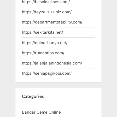
https://besoksukses.com/
https://teyze-sizsiniz.com/
https://departmentofability.com/
https://sekitarkita.net/
https://dolna-banya.net/
https://rumahtips.com/
https://jalanjalanindonesia.com/
https://senjapagikopi.com/
Categories
Bandar Ceme Online