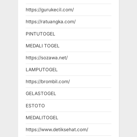
https://gurukecil.com/
https://ratuangka.com/
PINTUTOGEL
MEDALI TOGEL
https://sozawa.net/
LAMPUTOGEL
https://brombil.com/
GELASTOGEL
ESTOTO
MEDALITOGEL
https://www.detiksehat.com/