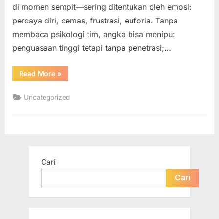
di momen sempit—sering ditentukan oleh emosi:
percaya diri, cemas, frustrasi, euforia. Tanpa
membaca psikologi tim, angka bisa menipu:
penguasaan tinggi tetapi tanpa penetrasi;…
“Psikologi
Read More
»
Tim
Bola
pada
Uncategorized
Keputusan
Taruhan”
Cari
Cari