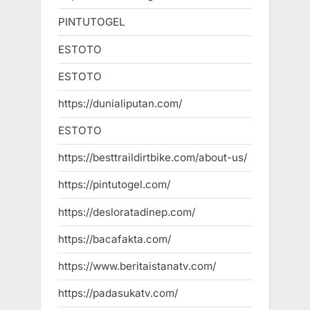
PINTUTOGEL
ESTOTO
ESTOTO
https://dunialiputan.com/
ESTOTO
https://besttraildirtbike.com/about-us/
https://pintutogel.com/
https://desloratadinep.com/
https://bacafakta.com/
https://www.beritaistanatv.com/
https://padasukatv.com/