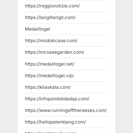
https://reggionotizie.com/
https://langitlangit.com/
Medalitogel
https://modokicase.com/
https://mirzaeegarden.com/
https://medalitogel.net/
https://medalitogel.vip/
https://kilaskata.com/
https://infopondokdadap.com/
https://www.runningoffthereeses.com/
https://hellopalembang.com/