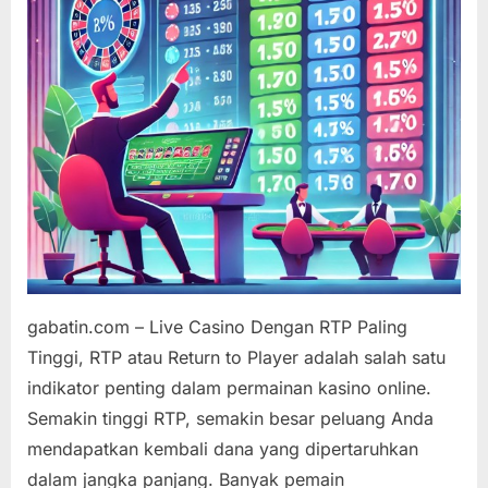
gabatin.com – Live Casino Dengan RTP Paling
Tinggi, RTP atau Return to Player adalah salah satu
indikator penting dalam permainan kasino online.
Semakin tinggi RTP, semakin besar peluang Anda
mendapatkan kembali dana yang dipertaruhkan
dalam jangka panjang. Banyak pemain