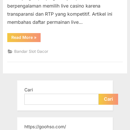
berpengalaman memilih live casino karena
transparansi dan RTP yang kompetitif. Artikel ini
membahas daftar permainan live…
“Live
Read More
»
Casino
Dengan
RTP
Bandar Slot Gacor
Paling
Tinggi”
Cari
Cari
https://goohso.com/