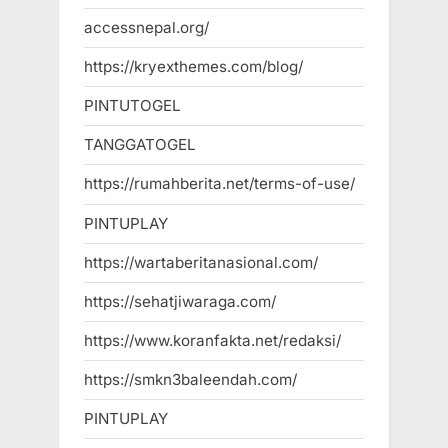
accessnepal.org/
https://kryexthemes.com/blog/
PINTUTOGEL
TANGGATOGEL
https://rumahberita.net/terms-of-use/
PINTUPLAY
https://wartaberitanasional.com/
https://sehatjiwaraga.com/
https://www.koranfakta.net/redaksi/
https://smkn3baleendah.com/
PINTUPLAY