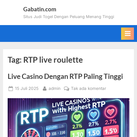
Skip
Gabatin.com
to
Situs Judi Togel Dengan Peluang Menang Tinggi
content
Tag:
RTP live roulette
Live Casino Dengan RTP Paling Tinggi
Posted
By
pada
15 Juli 2025
admin
Tak ada komentar
on
Live
Casino
Dengan
RTP
Paling
Tinggi