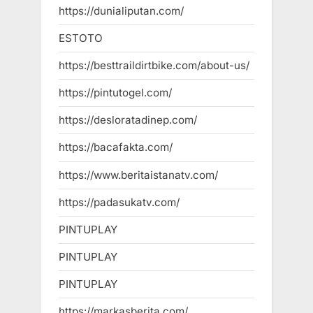
https://dunialiputan.com/
ESTOTO
https://besttraildirtbike.com/about-us/
https://pintutogel.com/
https://desloratadinep.com/
https://bacafakta.com/
https://www.beritaistanatv.com/
https://padasukatv.com/
PINTUPLAY
PINTUPLAY
PINTUPLAY
https://markasberita.com/