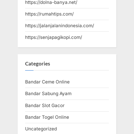
https://dolna-banya.net/
https://rumahtips.com/
https://jalanjalanindonesia.com/
https://senjapagikopi.com/
Categories
Bandar Ceme Online
Bandar Sabung Ayam
Bandar Slot Gacor
Bandar Togel Online
Uncategorized