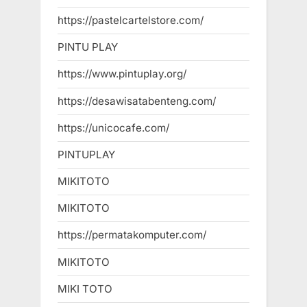
https://pastelcartelstore.com/
PINTU PLAY
https://www.pintuplay.org/
https://desawisatabenteng.com/
https://unicocafe.com/
PINTUPLAY
MIKITOTO
MIKITOTO
https://permatakomputer.com/
MIKITOTO
MIKI TOTO