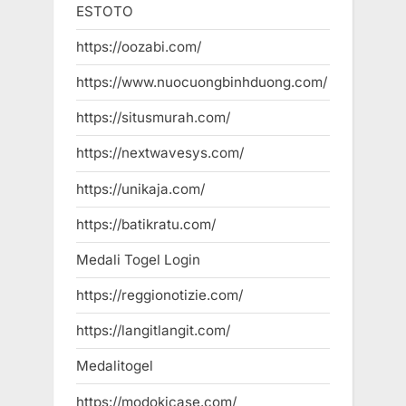
ESTOTO
https://oozabi.com/
https://www.nuocuongbinhduong.com/
https://situsmurah.com/
https://nextwavesys.com/
https://unikaja.com/
https://batikratu.com/
Medali Togel Login
https://reggionotizie.com/
https://langitlangit.com/
Medalitogel
https://modokicase.com/