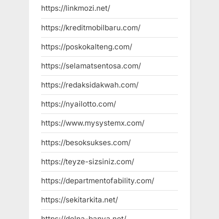
https://linkmozi.net/
https://kreditmobilbaru.com/
https://poskokalteng.com/
https://selamatsentosa.com/
https://redaksidakwah.com/
https://nyailotto.com/
https://www.mysystemx.com/
https://besoksukses.com/
https://teyze-sizsiniz.com/
https://departmentofability.com/
https://sekitarkita.net/
https://dolna-banya.net/