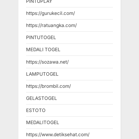
PINTUPLAY
https://gurukecil.com/
https://ratuangka.com/
PINTUTOGEL
MEDALI TOGEL
https://sozawa.net/
LAMPUTOGEL
https://brombil.com/
GELASTOGEL
ESTOTO
MEDALITOGEL
https://www.detiksehat.com/