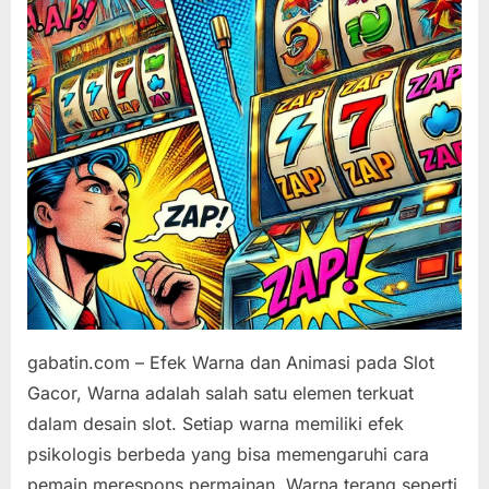
Slot
Gacor
gabatin.com – Efek Warna dan Animasi pada Slot
Gacor, Warna adalah salah satu elemen terkuat
dalam desain slot. Setiap warna memiliki efek
psikologis berbeda yang bisa memengaruhi cara
pemain merespons permainan. Warna terang seperti