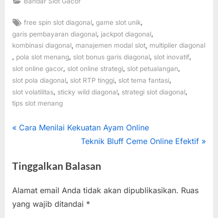
Bandar Slot Gacor
Tags:
,
,
free spin slot diagonal
game slot unik
,
,
garis pembayaran diagonal
jackpot diagonal
,
,
kombinasi diagonal
manajemen modal slot
multiplier diagonal
,
,
,
,
pola slot menang
slot bonus garis diagonal
slot inovatif
,
,
,
slot online gacor
slot online strategi
slot petualangan
,
,
,
slot pola diagonal
slot RTP tinggi
slot tema fantasi
,
,
,
slot volatilitas
sticky wild diagonal
strategi slot diagonal
tips slot menang
Navigasi
P
Cara Menilai Kekuatan Ayam Online
r
N
Teknik Bluff Ceme Online Efektif
pos
e
e
Tinggalkan Balasan
v
x
i
t
Alamat email Anda tidak akan dipublikasikan.
Ruas
o
P
yang wajib ditandai
*
u
o