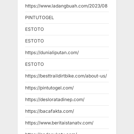
https://www.ladangbuah.com/2023/08
PINTUTOGEL
ESTOTO
ESTOTO
https://dunialiputan.com/
ESTOTO
https://besttraildirtbike.com/about-us/
https://pintutogel.com/
https://desloratadinep.com/
https://bacafakta.com/
https://www.beritaistanatv.com/