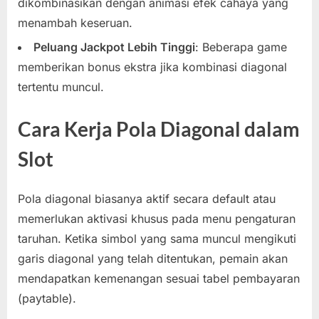
dikombinasikan dengan animasi efek cahaya yang
menambah keseruan.
Peluang Jackpot Lebih Tinggi
: Beberapa game
memberikan bonus ekstra jika kombinasi diagonal
tertentu muncul.
Cara Kerja Pola Diagonal dalam
Slot
Pola diagonal biasanya aktif secara default atau
memerlukan aktivasi khusus pada menu pengaturan
taruhan. Ketika simbol yang sama muncul mengikuti
garis diagonal yang telah ditentukan, pemain akan
mendapatkan kemenangan sesuai tabel pembayaran
(paytable).