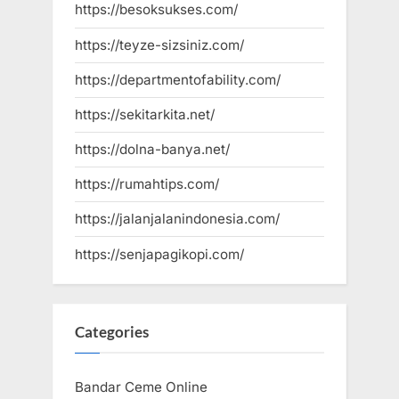
https://besoksukses.com/
https://teyze-sizsiniz.com/
https://departmentofability.com/
https://sekitarkita.net/
https://dolna-banya.net/
https://rumahtips.com/
https://jalanjalanindonesia.com/
https://senjapagikopi.com/
Categories
Bandar Ceme Online