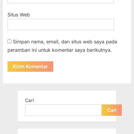
Situs Web
Simpan nama, email, dan situs web saya pada
peramban ini untuk komentar saya berikutnya.
Cari
Cari