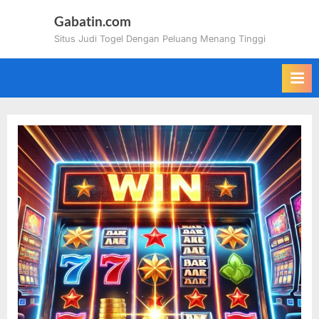
Skip
Gabatin.com
to
Situs Judi Togel Dengan Peluang Menang Tinggi
content